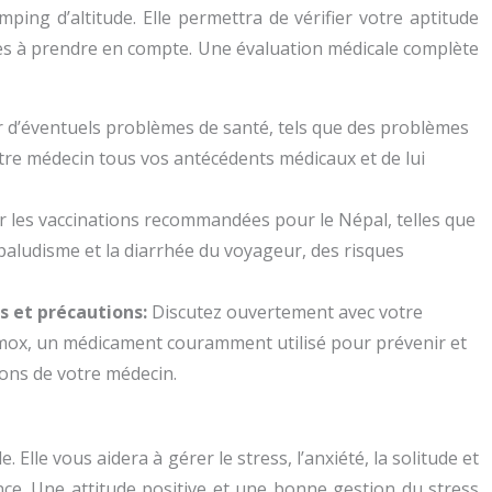
ing d’altitude. Elle permettra de vérifier votre aptitude
iques à prendre en compte. Une évaluation médicale complète
r d’éventuels problèmes de santé, tels que des problèmes
otre médecin tous vos antécédents médicaux et de lui
r les vaccinations recommandées pour le Népal, telles que
 paludisme et la diarrhée du voyageur, des risques
s et précautions:
Discutez ouvertement avec votre
iamox, un médicament couramment utilisé pour prévenir et
ions de votre médecin.
lle vous aidera à gérer le stress, l’anxiété, la solitude et
ence. Une attitude positive et une bonne gestion du stress