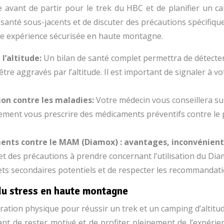
avant de partir pour le trek du HBC et de planifier un camp
de santé sous-jacents et de discuter des précautions spécif
une expérience sécurisée en haute montagne.
 l’altitude:
Un bilan de santé complet permettra de détecte
re aggravés par l’altitude. Il est important de signaler à v
ion contre les maladies:
Votre médecin vous conseillera su
galement vous prescrire des médicaments préventifs contre le
aments contre le MAM (Diamox) : avantages, inconvénient
et des précautions à prendre concernant l’utilisation du D
fets secondaires potentiels et de respecter les recommandat
 du stress en haute montagne
ion physique pour réussir un trek et un camping d’altitude. E
ant de rester motivé et de profiter pleinement de l’expéri