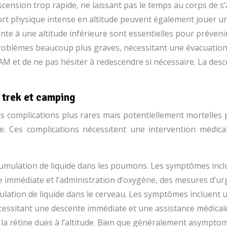
cension trop rapide, ne laissant pas le temps au corps de 
ort physique intense en altitude peuvent également jouer un
te à une altitude inférieure sont essentielles pour préveni
oblèmes beaucoup plus graves, nécessitant une évacuation
M et de ne pas hésiter à redescendre si nécessaire. La descen
n trek et camping
s complications plus rares mais potentiellement mortelles 
de. Ces complications nécessitent une intervention médica
umulation de liquide dans les poumons. Les symptômes inclu
 immédiate et l’administration d’oxygène, des mesures d’ur
lation de liquide dans le cerveau. Les symptômes incluent u
essitant une descente immédiate et une assistance médicale
a rétine dues à l’altitude. Bien que généralement asymptoma