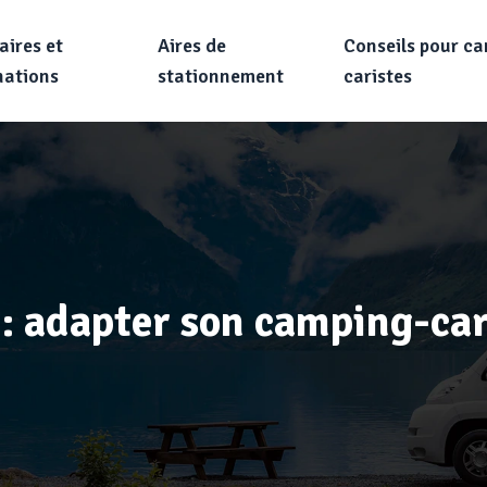
aires et
Aires de
Conseils pour c
nations
stationnement
caristes
: adapter son camping-car 