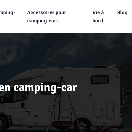
amping-
Accessoires pour
Vie à
Blog
camping-cars
bord
s en camping-car