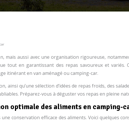
car
ion, mais aussi avec une organisation rigoureuse, notamme
tique tout en garantissant des repas savoureux et variés.
yage itinérant en van aménagé ou camping-car.
n, ainsi qu’une sélection d’idées de repas froids, des sala
liables. Préparez-vous à déguster vos repas en pleine natu
ion optimale des aliments en camping-c
 une conservation efficace des aliments. Voici quelques cons