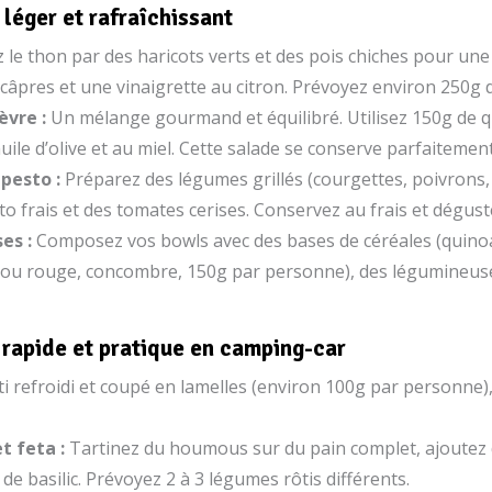
léger et rafraîchissant
le thon par des haricots verts et des pois chiches pour une 
s câpres et une vinaigrette au citron. Prévoyez environ 250g
èvre :
Un mélange gourmand et équilibré. Utilisez 150g de qui
uile d’olive et au miel. Cette salade se conserve parfaitemen
 pesto :
Préparez des légumes grillés (courgettes, poivrons,
 frais et des tomates cerises. Conservez au frais et déguste
es :
Composez vos bowls avec des bases de céréales (quinoa
ou rouge, concombre, 150g par personne), des légumineuses (
rapide et pratique en camping-car
ti refroidi et coupé en lamelles (environ 100g par personne),
t feta :
Tartinez du houmous sur du pain complet, ajoutez 
de basilic. Prévoyez 2 à 3 légumes rôtis différents.