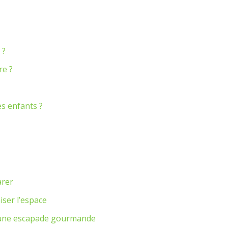
 ?
re ?
s enfants ?
arer
iser l’espace
r une escapade gourmande