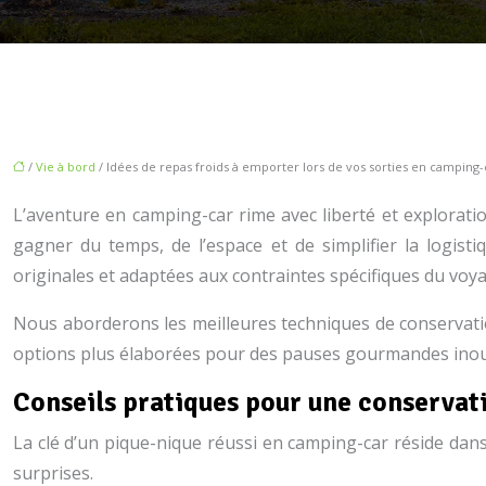
/
Vie à bord
/ Idées de repas froids à emporter lors de vos sorties en camping-
L’aventure en camping-car rime avec liberté et explorat
gagner du temps, de l’espace et de simplifier la logis
originales et adaptées aux contraintes spécifiques du vo
Nous aborderons les meilleures techniques de conservatio
options plus élaborées pour des pauses gourmandes inoub
Conseils pratiques pour une conservat
La clé d’un pique-nique réussi en camping-car réside dans
surprises.