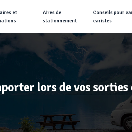
aires et
Aires de
Conseils pour c
nations
stationnement
caristes
mporter lors de vos sortie