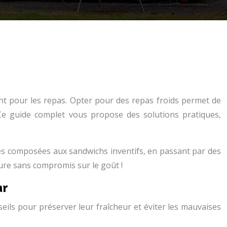
nt pour les repas. Opter pour des repas froids permet de
 Ce guide complet vous propose des solutions pratiques,
des composées aux sandwichs inventifs, en passant par des
re sans compromis sur le goût !
ar
eils pour préserver leur fraîcheur et éviter les mauvaises