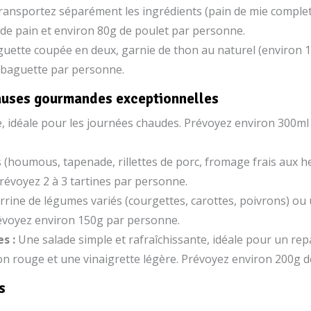
ransportez séparément les ingrédients (pain de mie complet, 
 de pain et environ 80g de poulet par personne.
uette coupée en deux, garnie de thon au naturel (environ 1
e baguette par personne.
pauses gourmandes exceptionnelles
e, idéale pour les journées chaudes. Prévoyez environ 300m
 (houmous, tapenade, rillettes de porc, fromage frais aux h
Prévoyez 2 à 3 tartines par personne.
rine de légumes variés (courgettes, carottes, poivrons) ou u
révoyez environ 150g par personne.
es :
Une salade simple et rafraîchissante, idéale pour un rep
oignon rouge et une vinaigrette légère. Prévoyez environ 200
s