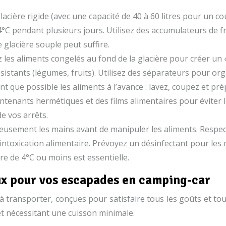
lacière rigide (avec une capacité de 40 à 60 litres pour un c
 pendant plusieurs jours. Utilisez des accumulateurs de fro
 glacière souple peut suffire.
z les aliments congelés au fond de la glacière pour créer un «
résistants (légumes, fruits). Utilisez des séparateurs pour or
t que possible les aliments à l’avance : lavez, coupez et pr
ntenants hermétiques et des films alimentaires pour éviter le
e vos arrêts.
eusement les mains avant de manipuler les aliments. Respe
d’intoxication alimentaire. Prévoyez un désinfectant pour le
re de 4°C ou moins est essentielle.
aux pour vos escapades en camping-car
 à transporter, conçues pour satisfaire tous les goûts et 
 et nécessitant une cuisson minimale.